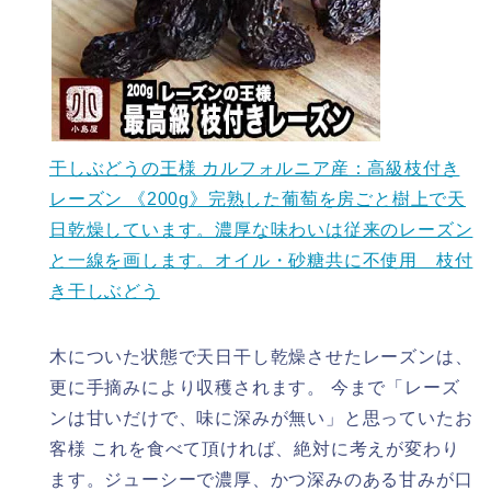
干しぶどうの王様 カルフォルニア産：高級枝付き
レーズン 《200g》完熟した葡萄を房ごと樹上で天
日乾燥しています。濃厚な味わいは従来のレーズン
と一線を画します。オイル・砂糖共に不使用 枝付
き干しぶどう
木についた状態で天日干し乾燥させたレーズンは、
更に手摘みにより収穫されます。 今まで「レーズ
ンは甘いだけで、味に深みが無い」と思っていたお
客様 これを食べて頂ければ、絶対に考えが変わり
ます。ジューシーで濃厚、かつ深みのある甘みが口