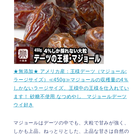
★無添加★ アメリカ産：王様デーツ（マジョール:
ラージサイズ）≪450g≫マジョールの収穫量の4％
しかないラージサイズ、王様中の王様を仕入れてい
ます！ 砂糖不使用 なつめやし マジョールデーツ
ウイ好き
マジョールはデーツの中でも、大粒で甘みが強く、
しかも上品。ねっとりとした、上品な甘さは自然の