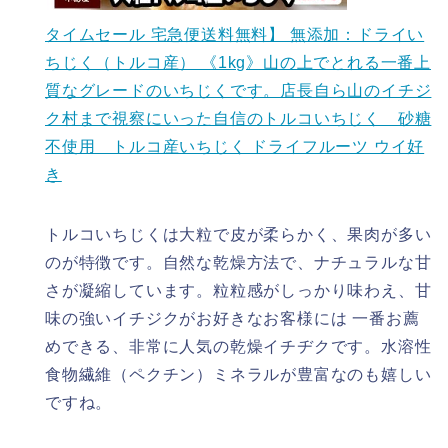
タイムセール 宅急便送料無料】 無添加：ドライい
ちじく（トルコ産） 《1kg》山の上でとれる一番上
質なグレードのいちじくです。店長自ら山のイチジ
ク村まで視察にいった自信のトルコいちじく 砂糖
不使用 トルコ産いちじく ドライフルーツ ウイ好
き
トルコいちじくは大粒で皮が柔らかく、果肉が多い
のが特徴です。自然な乾燥方法で、ナチュラルな甘
さが凝縮しています。粒粒感がしっかり味わえ、甘
味の強いイチジクがお好きなお客様には 一番お薦
めできる、非常に人気の乾燥イチヂクです。水溶性
食物繊維（ペクチン）ミネラルが豊富なのも嬉しい
ですね。