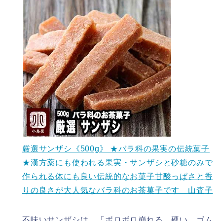
厳選サンザシ《500g》 ★バラ科の果実の伝統菓子
★漢方薬にも使われる果実・サンザシと砂糖のみで
作られる体にも良い伝統的なお菓子甘酸っぱさと香
りの良さが大人気なバラ科のお茶菓子です 山査子
不味いサンザシは、「ボロボロ崩れる、硬い、ゴム