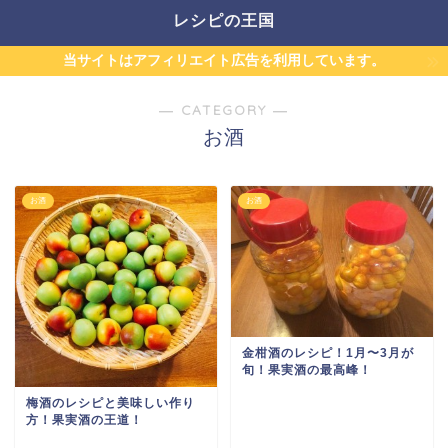
レシピの王国
当サイトはアフィリエイト広告を利用しています。
― CATEGORY ―
お酒
お酒
お酒
金柑酒のレシピ！1月〜3月が
旬！果実酒の最高峰！
梅酒のレシピと美味しい作り
方！果実酒の王道！