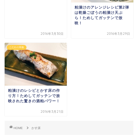
粕漬けのアレンジレシピ第2弾
は乾燥ごぼうの粕漬け天ぷ
ら！ためしてガッテンで放
映！
2016年3月30日
2016年3月29日
こだわり和食
粕漬けのレシピとかす床の作
り方！ためしてガッテンで放
映された驚きの酒粕パワー！
2016年3月21日
HOME
かす床