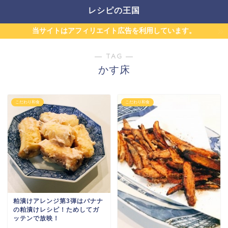
レシピの王国
当サイトはアフィリエイト広告を利用しています。
― TAG ―
かす床
こだわり和食
こだわり和食
粕漬けアレンジ第3弾はバナナ
の粕漬けレシピ！ためしてガ
ッテンで放映！