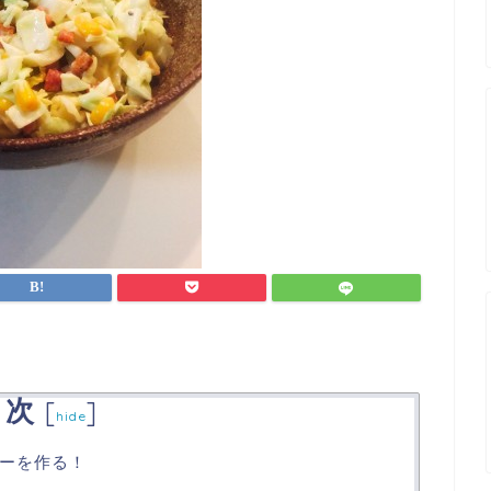
目次
[
]
hide
ーを作る！