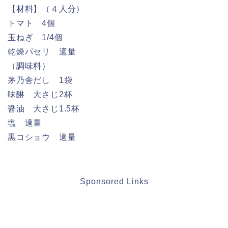
【材料】（４人分）
トマト 4個
玉ねぎ 1/4個
乾燥パセリ 適量
（調味料）
茅乃舎だし 1袋
味醂 大さじ2杯
醤油 大さじ1.5杯
塩 適量
黒コショウ 適量
Sponsored Links