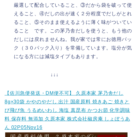
厳選して配合していること、③だから袋を破って使
えること、④だしの出が速く２分程度でだしがとれ
ること、⑤そのまま使えるように薄く味がついてい
ること です。この茅乃舎だしを使うと、もう他の
だしには戻れませんね。我が家では常にお徳用パッ
ク（３０パック入り）を常備しています。塩分が気
になる方には減塩タイプもあります。
↓↓↓
【佐川急便発送・DM便不可】 久原本家 茅乃舎だし
8g×30袋 かやのやだし 出汁 国産原料 焼きあご 焼きと
び飛び魚 うるめいわし 海塩 真昆布 かつお節 化学調味
料 保存料 無添加 久原本家 株式会社椒房庵 しょぼうあ
ん 02P05Nov16