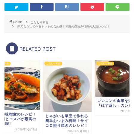
HOME
こだわり和食
茅乃舎だしで作るトマトの含め煮！和風の煮込み料理の人気レシピ！
RELATED POST
わり和食
こだわり和食
こだわり和食
レンコンの食感を楽
「はす蒸し」のレシ
2016年2
ばの味噌煮のレシピ！
じゃがいも単品で作れる
養価とコスパが最高の
簡単おつまみ料理！サイ
庭料理！
コロ照り焼きのレシピ！
2016年5月11日
2016年9月10日