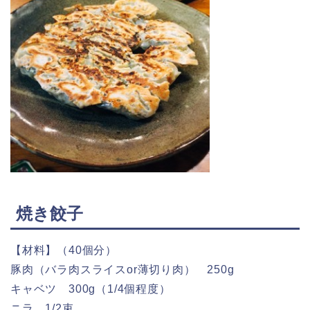
焼き餃子
【材料】（40個分）
豚肉（バラ肉スライスor薄切り肉） 250g
キャベツ 300g（1/4個程度）
ニラ 1/2束