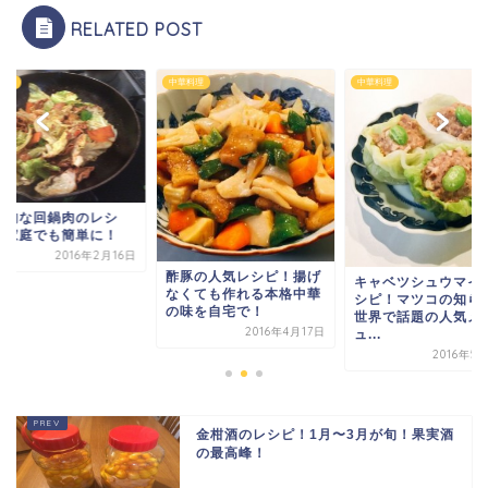
RELATED POST
料理
中華料理
中華料理
格的な回鍋肉のレシ
！家庭でも簡単に！
2016年2月16日
酢豚の人気レシピ！揚げ
キャベツシュウマイ
なくても作れる本格中華
シピ！マツコの知ら
の味を自宅で！
世界で話題の人気メ
2016年4月17日
ュ...
2016年5
金柑酒のレシピ！1月〜3月が旬！果実酒
の最高峰！